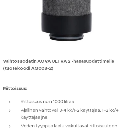
Vaihtosuodatin AQVA ULTRA 2 -hanasuodattimelle
(tuotekoodi AQ003-2)
Riittoisuus:
Riittoisuus noin 1000 litraa
Ajallinen vaihtoväli 3-4 kk/1-2 käyttäjää, 1–2 kk/4
käyttäjää jne.
Veden tyyppi ja laatu vaikuttavat riittoisuuteen