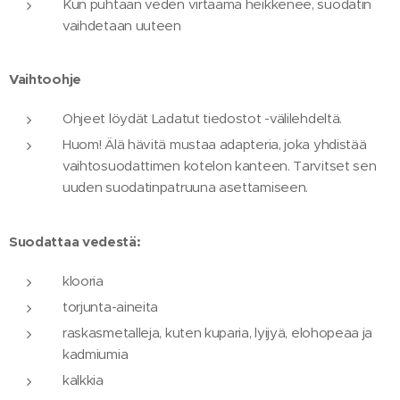
Kun puhtaan veden virtaama heikkenee, suodatin
vaihdetaan uuteen
Vaihtoohje
Ohjeet löydät Ladatut tiedostot -välilehdeltä.
Huom! Älä hävitä mustaa adapteria, joka yhdistää
vaihtosuodattimen kotelon kanteen. Tarvitset sen
uuden suodatinpatruuna asettamiseen.
Suodattaa vedestä:
klooria
torjunta-aineita
raskasmetalleja, kuten kuparia, lyijyä, elohopeaa ja
kadmiumia
kalkkia