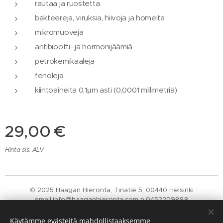
rautaa ja ruostetta
bakteereja, viruksia, hiivoja ja homeita
mikromuoveja
antibiootti- ja hormonijäämiä
petrokemikaaleja
fenoleja
kiintoaineita 0,1µm asti (0,0001 millimetriä)
29,00
€
Hinta sis. ALV
© 2025 Haagan Hieronta, Tinatie 5, 00440 Helsinki
email:info@haaganhieronta.com p.0452209888
Nifedir Y-tunnus: 2757626-1
Evästeet
Käytämme evästeitä mahdollistaaksemme