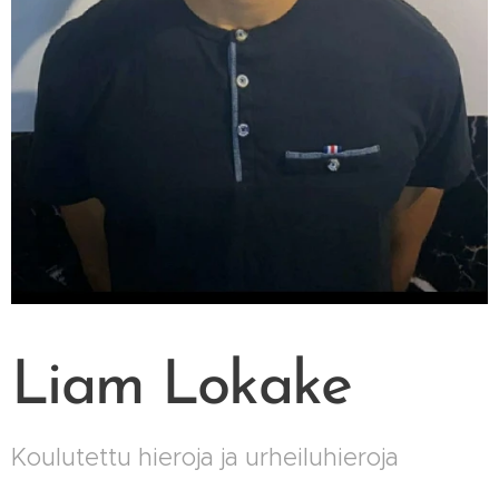
Liam Lokake
Koulutettu hieroja ja urheiluhieroja