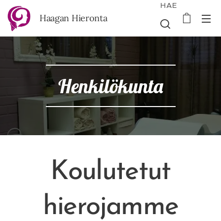
HAE
Haagan Hieronta
Henkilökunta
Koulutetut
hierojamme