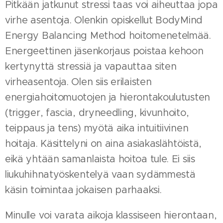
Pitkään jatkunut stressi taas voi aiheuttaa jopa
virhe asentoja. Olenkin opiskellut BodyMind
Energy Balancing Method hoitomenetelmää.
Energeettinen jäsenkorjaus poistaa kehoon
kertynyttä stressiä ja vapauttaa siten
virheasentoja. Olen siis erilaisten
energiahoitomuotojen ja hierontakoulutusten
(trigger, fascia, dryneedling, kivunhoito,
teippaus ja tens) myötä aika intuitiivinen
hoitaja. Käsittelyni on aina asiakaslähtöistä,
eikä yhtään samanlaista hoitoa tule. Ei siis
liukuhihnatyöskentelyä vaan sydämmestä
käsin toimintaa jokaisen parhaaksi.
Minulle voi varata aikoja klassiseen hierontaan,