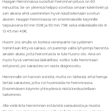
Haagan Hieronnassa suosituin hieronnan pituus on 60
minuuttia. Se on yleensä helppo sovittaa omaan kalenteriin ja
sen aikana ehtii useimmiten hyvin käsittelemään sovitun
alueen. Haagan hieronnassa on ensimmäiselle käynnille
tarjouksena 60 min 50€ ja 90 min 75€ sekä eläkeläisille klo 8-
13 45 min 40€.
Huom! Jos sinulla on korkea verenpaine tai sydämen
toimintaan liittyvä sairaus, on parempi valita lyhyempi hieronta
ainakin aluksi, jotta hieronnasta ei tule huono olo. Aina on
myös hyvä varmistaa lääkäriltäsi, voitko tulla hierontaan
erityisesti, jos sairautesi on vasta diagnosoitu.
Hieronnalle on harvoin esteitä, mutta on tärkeää, että hieroja
tietää sairautesi, jotta voi huomioida ne hieronnassa.
Ensimmäisen käynnin yhteydessä niistä keskustellaan
tarkemmin.
Alla vielä lista hieronnnan estävistä sairauksista ja muista