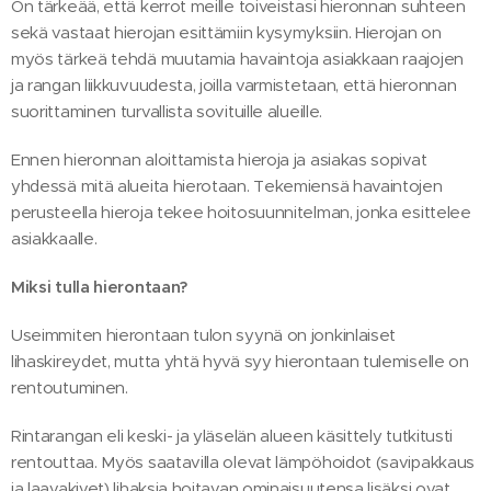
On tärkeää, että kerrot meille toiveistasi hieronnan suhteen
sekä vastaat hierojan esittämiin kysymyksiin. Hierojan on
myös tärkeä tehdä muutamia havaintoja asiakkaan raajojen
ja rangan liikkuvuudesta, joilla varmistetaan, että hieronnan
suorittaminen turvallista sovituille alueille.
Ennen hieronnan aloittamista hieroja ja asiakas sopivat
yhdessä mitä alueita hierotaan. Tekemiensä havaintojen
perusteella hieroja tekee hoitosuunnitelman, jonka esittelee
asiakkaalle.
Miksi tulla hierontaan?
Useimmiten hierontaan tulon syynä on jonkinlaiset
lihaskireydet, mutta yhtä hyvä syy hierontaan tulemiselle on
rentoutuminen.
Rintarangan eli keski- ja yläselän alueen käsittely tutkitusti
rentouttaa. Myös saatavilla olevat lämpöhoidot (savipakkaus
ja laavakivet) lihaksia hoitavan ominaisuutensa lisäksi ovat