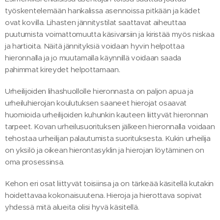
työskentelemään hankalissa asennoissa pitkään ja kädet
ovat kovilla. Lihasten jännitystilat saattavat aiheuttaa
puutumista voimattomuutta käsivarsiin ja kiristää myös niskaa
ja hartioita. Näitä jännityksiä voidaan hyvin helpottaa
hieronnalla ja jo muutamalla käynnillä voidaan saada
pahimmat kireydet helpottamaan.
Urheilijoiden lihashuollolle hieronnasta on paljon apua ja
urheiluhierojan koulutuksen saaneet hierojat osaavat
huomioida urheilijoiden kuhunkin kauteen liittyvät hieronnan
tarpeet. Kovan urheilusuorituksen jälkeen hieronnalla voidaan
tehostaa urheilijan palautumista suorituksesta. Kukin urheilija
on yksilö ja oikean hierontasyklin ja hierojan löytäminen on
oma prosessinsa.
Kehon eri osat liittyvät toisiinsa ja on tärkeää käsitellä kutakin
hoidettavaa kokonaisuutena. Hieroja ja hierottava sopivat
yhdessä mitä alueita olisi hyvä käsitellä.