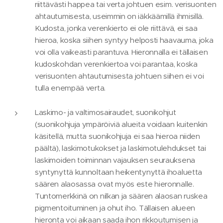
riittävästi happea tai verta johtuen esim. verisuonten
ahtautumisesta, useimmin on iäkkäämillä ihmisillä.
Kudosta, jonka verenkierto ei ole riittävä, ei saa
hieroa, koska siihen syntyy helposti haavauma, joka
voi olla vaikeasti parantuva. Hieronnalla ei tällaisen
kudoskohdan verenkiertoa voi parantaa, koska
verisuonten ahtautumisesta johtuen siihen ei voi
tulla enempää verta.
Laskimo- ja valtimosairaudet, suonikohjut
(suonikohjuja ympäröiviä alueita voidaan kuitenkin
käsitellä, mutta suonikohjuja ei saa hieroa niiden
päältä), laskimotukokset ja laskimotulehdukset tai
laskimoiden toiminnan vajauksen seurauksena
syntynyttä kunnoltaan heikentynyttä ihoaluetta
säären alaosassa ovat myös este hieronnalle.
Tuntomerkkinä on nilkan ja säären alaosan ruskea
pigmentoituminen ja ohut iho. Tällaisen alueen
hieronta voi aikaan saada ihon rikkoutumisen ja