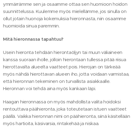
ymmärrämme sen ja osaamme ottaa sen huomioon hoidon
suunnittelussa. Kuulemme myös mielellämme, jos sinulla on
ollut jotain huonoja kokemuksia hieronnasta, niin osaamme
huomioida sinua paremmin.
Mitä hieronnassa tapahtuu?
Usein hieronta tehdään hierontaöljyn tai muun väliaineen
kanssa suoraan iholle, jolloin hierontaan tullessa pitää riisua
hierottavalta alueelta vaatteet pois. Hierojan on tärkeää
myös nähdä hierottavan alueen iho, jotta voidaan varmistaa,
että hieronnan tekeminen on turvallista asiakkaalle.
Hieronnan voi tehdä aina myös kankaan läpi.
Haagan hieronnassa on myös mahdollista valita hoidoksi
rentouttava päähieronta, joka toteutetaan istuen vaatteet
päällä. Vaikka hieronnan nimi on päähieronta, siinä käsitellään
myös hartioita, käsivarsia, rintakehää ja niskaa.