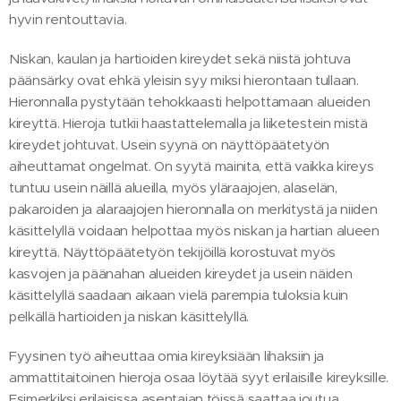
hyvin rentouttavia.
Niskan, kaulan ja hartioiden kireydet sekä niistä johtuva
päänsärky ovat ehkä yleisin syy miksi hierontaan tullaan.
Hieronnalla pystytään tehokkaasti helpottamaan alueiden
kireyttä. Hieroja tutkii haastattelemalla ja liiketestein mistä
kireydet johtuvat. Usein syynä on näyttöpäätetyön
aiheuttamat ongelmat. On syytä mainita, että vaikka kireys
tuntuu usein näillä alueilla, myös yläraajojen, alaselän,
pakaroiden ja alaraajojen hieronnalla on merkitystä ja niiden
käsittelyllä voidaan helpottaa myös niskan ja hartian alueen
kireyttä. Näyttöpäätetyön tekijöillä korostuvat myös
kasvojen ja päänahan alueiden kireydet ja usein näiden
käsittelyllä saadaan aikaan vielä parempia tuloksia kuin
pelkällä hartioiden ja niskan käsittelyllä.
Fyysinen työ aiheuttaa omia kireyksiään lihaksiin ja
ammattitaitoinen hieroja osaa löytää syyt erilaisille kireyksille.
Esimerkiksi erilaisissa asentajan töissä saattaa joutua