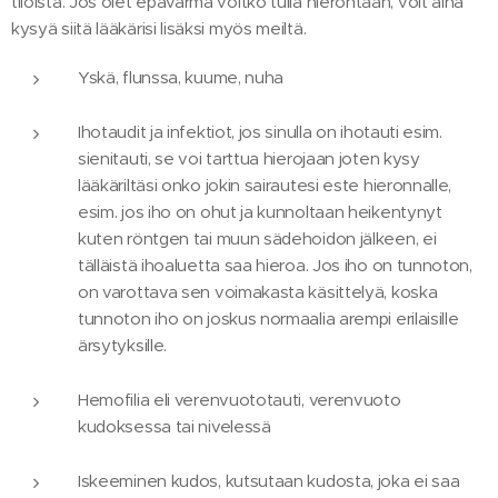
tiloista. Jos olet epävarma voitko tulla hierontaan, voit aina
kysyä siitä lääkärisi lisäksi myös meiltä.
Yskä, flunssa, kuume, nuha
Ihotaudit ja infektiot, jos sinulla on ihotauti esim.
sienitauti, se voi tarttua hierojaan joten kysy
lääkäriltäsi onko jokin sairautesi este hieronnalle,
esim. jos iho on ohut ja kunnoltaan heikentynyt
kuten röntgen tai muun sädehoidon jälkeen, ei
tälläistä ihoaluetta saa hieroa. Jos iho on tunnoton,
on varottava sen voimakasta käsittelyä, koska
tunnoton iho on joskus normaalia arempi erilaisille
ärsytyksille.
Hemofilia eli verenvuototauti, verenvuoto
kudoksessa tai nivelessä
Iskeeminen kudos, kutsutaan kudosta, joka ei saa