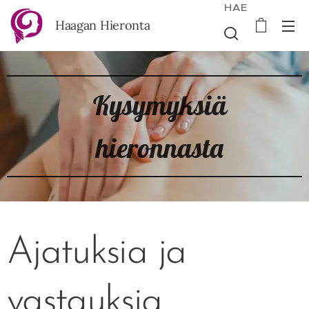
HAE
Haagan Hieronta
Kysymyksiä
hieronnasta
Ajatuksia ja
vastauksia