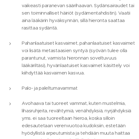
vaikeasti paranevan säärihaavan. Sydänsairaudet tai
sen toiminnalliset häiriöt (sydämentahdistin). Vaatii
aina lääkärin hyväksynnän, sillä hieronta saattaa
rasittaa sydäntä.
Pahanlaatuiset kasvaimet, pahanlaatuiset kasvaimet
voi lisätä metastaasien syntyä (syövän tulee olla
parantunut, varmista hieronnan soveltuvuus
lääkäriltäsi), hyvänlaatuiset kasvaimet käsittely voi
kiihdyttää kasvaimen kasvua.
Palo- ja paleltumavammat
Avohaava tai tuoreet vammat, kuten mustelmia,
lihasruhjeita, revähtymiä, venähdyksiä, nyrjähdyksiä
yms. ei saa tuoreeltaan hieroa, koska silloin
edesautetaan verenvuotoa kudoksiin, estetään
hyödyllistä arpeutumista ja tehdään muuta haittaa