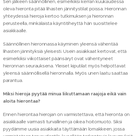
Sen jälkeen säännöllinen, esimerkiksi kerran kuukaudessa
oleva hieronta pitää lihasten jännitystilat poissa. Hieronnan
yhteydessä hieroja kertoo tutkimuksen ja hieronnan
perusteella, minkälaista käyntitiheyttä hän suosittelee
asiakkaalle.
Säännöllinen hieronnassa käyminen yleensä vähentää
lihasten jännityksiä yleisesti. Usein asiakkaat kertovat, että
esimerkiksi viikottaiset päänsäryt ovat vähentyneet
hieronnan seurauksena. Yleiset kiputilat myös helpottavat
yleensä säännöllisellä hieronnalla. Myös unen laatu saattaa
parantua.
Miksi hieroja pyytää minua liikuttamaan raajoja eikä vain
aloita hierontaa?
Ennen hierontaa hierojan on varmistettava, että hieronta on
asiakkaalle varmasti turvallinen ja oikea hoitomuoto. Siksi
pyydämme uusia asiakkaita täyttämään lomakkeen, jossa