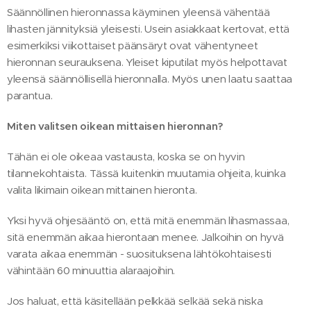
Säännöllinen hieronnassa käyminen yleensä vähentää
lihasten jännityksiä yleisesti. Usein asiakkaat kertovat, että
esimerkiksi viikottaiset päänsäryt ovat vähentyneet
hieronnan seurauksena. Yleiset kiputilat myös helpottavat
yleensä säännöllisellä hieronnalla. Myös unen laatu saattaa
parantua.
Miten valitsen oikean mittaisen hieronnan?
Tähän ei ole oikeaa vastausta, koska se on hyvin
tilannekohtaista. Tässä kuitenkin muutamia ohjeita, kuinka
valita likimain oikean mittainen hieronta.
Yksi hyvä ohjesääntö on, että mitä enemmän lihasmassaa,
sitä enemmän aikaa hierontaan menee. Jalkoihin on hyvä
varata aikaa enemmän - suosituksena lähtökohtaisesti
vähintään 60 minuuttia alaraajoihin.
Jos haluat, että käsitellään pelkkää selkää sekä niska