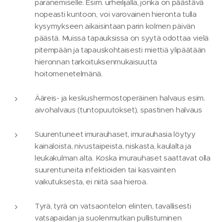
paranemiselle. Esim. urheilijalla, jonka on päästävä
nopeasti kuntoon, voi varovainen hieronta tulla
kysymykseen aikaisintaan parin kolmen päivän
päästä. Muissa tapauksissa on syytä odottaa vielä
pitempään ja tapauskohtaisesti miettiä ylipäätään
hieronnan tarkoituksenmukaisuutta
hoitomenetelmänä.
Ääreis- ja keskushermostoperäinen halvaus esim.
aivohalvaus (tuntopuutokset), spastinen halvaus
Suurentuneet imurauhaset, imurauhasia löytyy
kainaloista, nivustaipeista, niskasta, kaulalta ja
leukakulman alta. Koska imurauhaset saattavat olla
suurentuneita infektioiden tai kasvainten
vaikutuksesta, ei niitä saa hieroa.
Tyrä, tyrä on vatsaontelon elinten, tavallisesti
vatsapaidan ja suolenmutkan pullistuminen