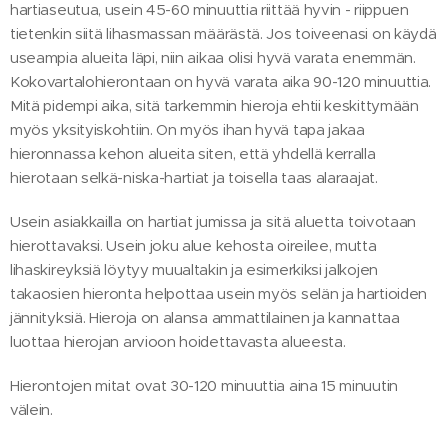
hartiaseutua, usein 45-60 minuuttia riittää hyvin - riippuen
tietenkin siitä lihasmassan määrästä. Jos toiveenasi on käydä
useampia alueita läpi, niin aikaa olisi hyvä varata enemmän.
Kokovartalohierontaan on hyvä varata aika 90-120 minuuttia.
Mitä pidempi aika, sitä tarkemmin hieroja ehtii keskittymään
myös yksityiskohtiin. On myös ihan hyvä tapa jakaa
hieronnassa kehon alueita siten, että yhdellä kerralla
hierotaan selkä-niska-hartiat ja toisella taas alaraajat.
Usein asiakkailla on hartiat jumissa ja sitä aluetta toivotaan
hierottavaksi. Usein joku alue kehosta oireilee, mutta
lihaskireyksiä löytyy muualtakin ja esimerkiksi jalkojen
takaosien hieronta helpottaa usein myös selän ja hartioiden
jännityksiä. Hieroja on alansa ammattilainen ja kannattaa
luottaa hierojan arvioon hoidettavasta alueesta.
Hierontojen mitat ovat 30-120 minuuttia aina 15 minuutin
välein.