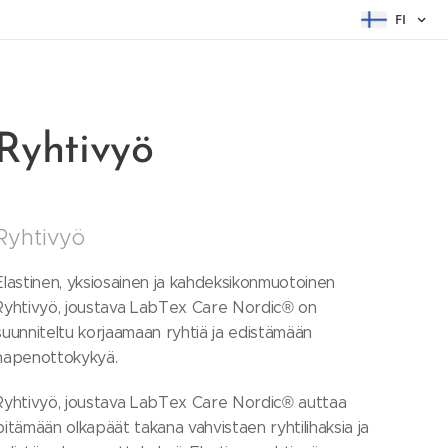
FI
Ryhtivyö
Ryhtivyö
Elastinen, yksiosainen ja kahdeksikonmuotoinen
Ryhtivyö, joustava LabTex Care Nordic® on
suunniteltu korjaamaan ryhtiä ja edistämään
hapenottokykyä.
Ryhtivyö, joustava LabTex Care Nordic® auttaa
pitämään olkapäät takana vahvistaen ryhtilihaksia ja