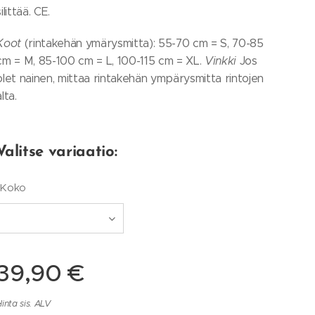
silittää. CE.
Koot
(rintakehän ymärysmitta): 55-70 cm = S, 70-85
cm = M, 85-100 cm = L, 100-115 cm = XL.
Vinkki
Jos
olet nainen, mittaa rintakehän ympärysmitta rintojen
alta.
Valitse variaatio:
Koko
39,90
€
inta sis. ALV