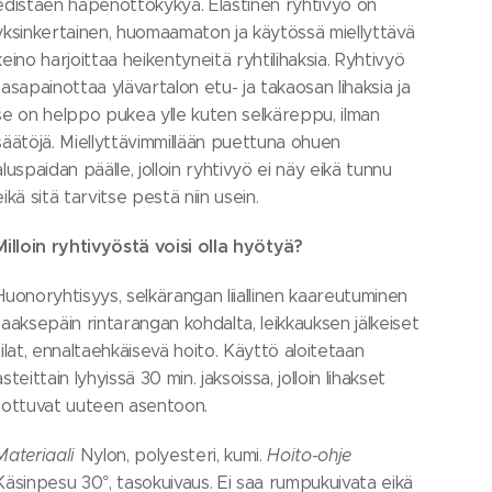
edistäen hapenottokykyä. Elastinen ryhtivyö on
yksinkertainen, huomaamaton ja käytössä miellyttävä
keino harjoittaa heikentyneitä ryhtilihaksia. Ryhtivyö
tasapainottaa ylävartalon etu- ja takaosan lihaksia ja
se on helppo pukea ylle kuten selkäreppu, ilman
säätöjä. Miellyttävimmillään puettuna ohuen
aluspaidan päälle, jolloin ryhtivyö ei näy eikä tunnu
eikä sitä tarvitse pestä niin usein.
Milloin ryhtivyöstä voisi olla hyötyä?
Huonoryhtisyys, selkärangan liiallinen kaareutuminen
taaksepäin rintarangan kohdalta, leikkauksen jälkeiset
tilat, ennaltaehkäisevä hoito. Käyttö aloitetaan
asteittain lyhyissä 30 min. jaksoissa, jolloin lihakset
tottuvat uuteen asentoon.
Materiaali
Nylon, polyesteri, kumi.
Hoito-ohje
Käsinpesu 30°, tasokuivaus. Ei saa rumpukuivata eikä