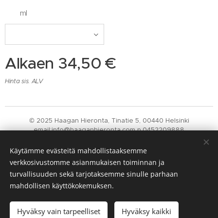
ml
Alkaen
34,50
€
Hinta sis. ALV
© 2025 Haagan Hieronta, Tinatie 5, 00440 Helsinki
email:info@haaganhieronta.com p.0452209888
Nifedir Y-tunnus: 2757626-1
Evästeet
Käytämme evästeitä mahdollistaaksemme
verkkosivustomme asianmukaisen toiminnan ja
Kielet
turvallisuuden sekä tarjotaksemme sinulle parhaan
Suomi
English
mahdollisen käyttökokemuksen.
Loppuunmyyty
Hyväksy vain tarpeelliset
Hyväksy kaikki