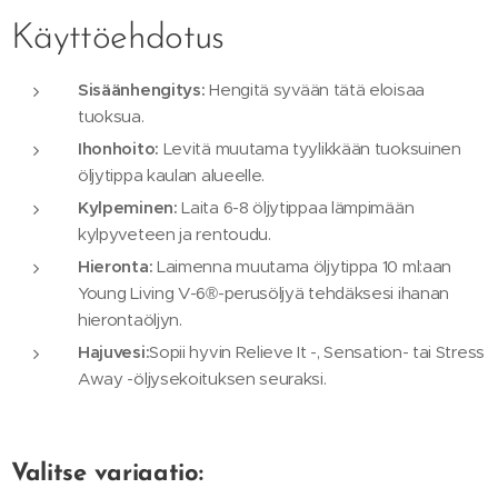
Käyttöehdotus
Sisäänhengitys:
Hengitä syvään tätä eloisaa
tuoksua.
Ihonhoito:
Levitä muutama tyylikkään tuoksuinen
öljytippa kaulan alueelle.
Kylpeminen:
Laita 6-8 öljytippaa lämpimään
kylpyveteen ja rentoudu.
Hieronta:
Laimenna muutama öljytippa 10 ml:aan
Young Living V-6®-perusöljyä tehdäksesi ihanan
hierontaöljyn.
Hajuvesi:
Sopii hyvin Relieve It -, Sensation- tai Stress
Away -öljysekoituksen seuraksi.
Valitse variaatio: