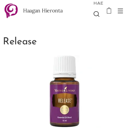
HAE
Haagan Hieronta
Release