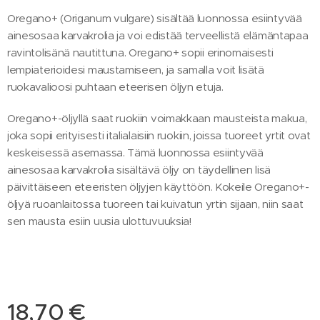
Oregano+ (Origanum vulgare) sisältää luonnossa esiintyvää
ainesosaa karvakrolia ja voi edistää terveellistä elämäntapaa
ravintolisänä nautittuna. Oregano+ sopii erinomaisesti
lempiaterioidesi maustamiseen, ja samalla voit lisätä
ruokavalioosi puhtaan eteerisen öljyn etuja.
Oregano+-öljyllä saat ruokiin voimakkaan mausteista makua,
joka sopii erityisesti italialaisiin ruokiin, joissa tuoreet yrtit ovat
keskeisessä asemassa. Tämä luonnossa esiintyvää
ainesosaa karvakrolia sisältävä öljy on täydellinen lisä
päivittäiseen eteeristen öljyjen käyttöön. Kokeile Oregano+-
öljyä ruoanlaitossa tuoreen tai kuivatun yrtin sijaan, niin saat
sen mausta esiin uusia ulottuvuuksia!
18,70
€