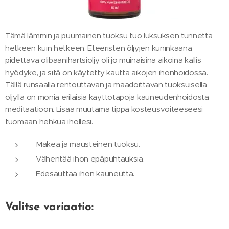
Tämä lämmin ja puumainen tuoksu tuo luksuksen tunnetta
hetkeen kuin hetkeen. Eteeristen öljyjen kuninkaana
pidettävä olibaanihartsiöljy oli jo muinaisina aikoina kallis
hyödyke, ja sitä on käytetty kautta aikojen ihonhoidossa.
Tällä runsaalla rentouttavan ja maadoittavan tuoksuisella
öljyllä on monia erilaisia käyttötapoja kauneudenhoidosta
meditaatioon. Lisää muutama tippa kosteusvoiteeseesi
tuomaan hehkua ihollesi.
Makea ja mausteinen tuoksu.
Vähentää ihon epäpuhtauksia.
Edesauttaa ihon kauneutta.
Valitse variaatio: