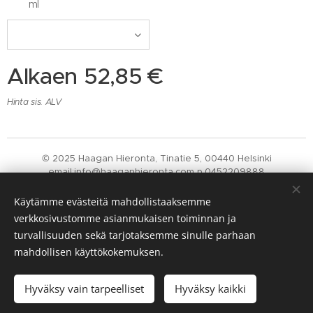
ml
Alkaen
52,85
€
Hinta sis. ALV
© 2025 Haagan Hieronta, Tinatie 5, 00440 Helsinki
email:info@haaganhieronta.com p.0452209888
Nifedir Y-tunnus: 2757626-1
Evästeet
Käytämme evästeitä mahdollistaaksemme
verkkosivustomme asianmukaisen toiminnan ja
Kielet
turvallisuuden sekä tarjotaksemme sinulle parhaan
Suomi
English
mahdollisen käyttökokemuksen.
Lisää ostoskoriin
Hyväksy vain tarpeelliset
Hyväksy kaikki