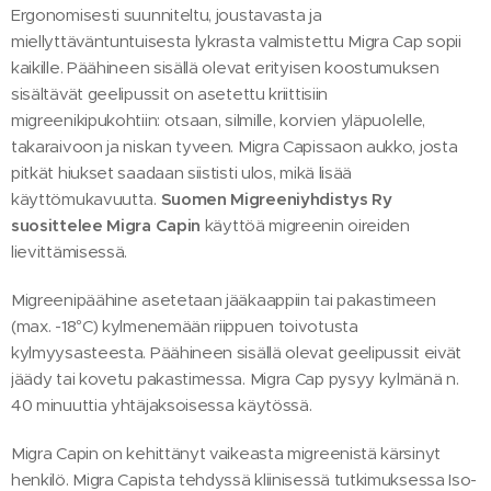
Ergonomisesti suunniteltu, joustavasta ja
miellyttäväntuntuisesta lykrasta valmistettu Migra Cap sopii
kaikille. Päähineen sisällä olevat erityisen koostumuksen
sisältävät geelipussit on asetettu kriittisiin
migreenikipukohtiin: otsaan, silmille, korvien yläpuolelle,
takaraivoon ja niskan tyveen. Migra Capissaon aukko, josta
pitkät hiukset saadaan siististi ulos, mikä lisää
käyttömukavuutta.
Suomen Migreeniyhdistys Ry
suosittelee
Migra Capin
käyttöä migreenin oireiden
lievittämisessä.
Migreenipäähine asetetaan jääkaappiin tai pakastimeen
(max. -18°C) kylmenemään riippuen toivotusta
kylmyysasteesta. Päähineen sisällä olevat geelipussit eivät
jäädy tai kovetu pakastimessa. Migra Cap pysyy kylmänä n.
40 minuuttia yhtäjaksoisessa käytössä.
Migra Capin on kehittänyt vaikeasta migreenistä kärsinyt
henkilö. Migra Capista tehdyssä kliinisessä tutkimuksessa Iso-