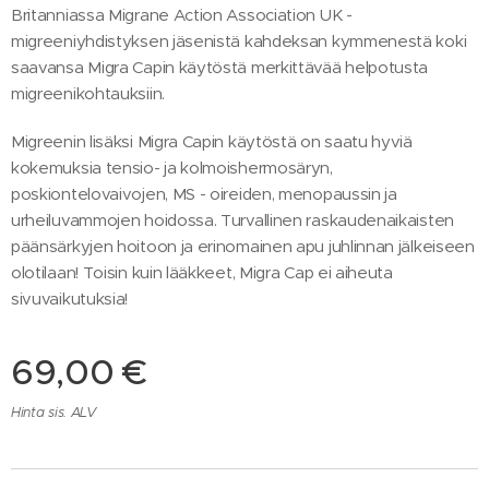
Britanniassa Migrane Action Association UK -
migreeniyhdistyksen jäsenistä kahdeksan kymmenestä koki
saavansa Migra Capin käytöstä merkittävää helpotusta
migreenikohtauksiin.
Migreenin lisäksi Migra Capin käytöstä on saatu hyviä
kokemuksia tensio- ja kolmoishermosäryn,
poskiontelovaivojen, MS - oireiden, menopaussin ja
urheiluvammojen hoidossa. Turvallinen raskaudenaikaisten
päänsärkyjen hoitoon ja erinomainen apu juhlinnan jälkeiseen
olotilaan! Toisin kuin lääkkeet, Migra Cap ei aiheuta
sivuvaikutuksia!
69,00
€
Hinta sis. ALV