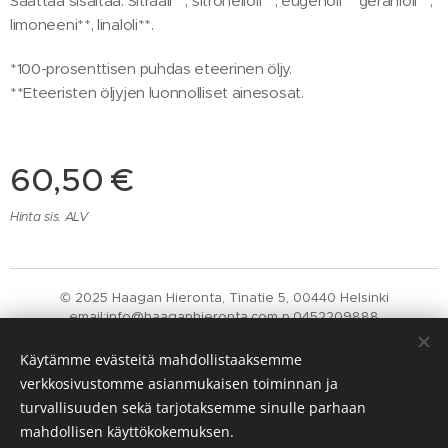
Saattaa sisältää: Sitraali**, sitronelloli**, eugenoli** geranioli**,
limoneeni**, linaloli**.
*100-prosenttisen puhdas eteerinen öljy.
**Eteeristen öljyjen luonnolliset ainesosat.
60,50
€
Hinta sis. ALV
© 2025 Haagan Hieronta, Tinatie 5, 00440 Helsinki
email:info@haaganhieronta.com p.0452209888
Nifedir Y-tunnus: 2757626-1
Evästeet
Käytämme evästeitä mahdollistaaksemme
verkkosivustomme asianmukaisen toiminnan ja
Kielet
turvallisuuden sekä tarjotaksemme sinulle parhaan
Suomi
English
mahdollisen käyttökokemuksen.