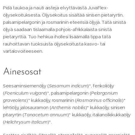
Pidä taukoa ja nauti aisteja elvyttävästä JuvaFlex-
öljysekoituksesta. Öljysekoitus sisältää sinisen pietaryrtin,
palsamipelargonin ja rosmariinin eteerisiä öljyjä. Tätä sinistä
öljyä saadaan tislaamalla pohjois-afrikkalaista sinistä
pietaryrttiä. Tuo hehkua ihollesi lisäämällä tippa tätä
rauhoittavan tuoksuista öljysekoitusta kasvo- tai
vartalovoiteeseen.
Ainesosat
Seesaminsiemenöljy (
Sesamum indicum
)*, fenkoliöljy
(
Foeniculum vulgare
)*, palsamipelargonin (
Pelargonium
graveolens
)* kukkaöljy, rosmariinin (
Rosmarinus officinalis
)*
lehtiöljy, jalosauramon (
Anthemis nobilis
)* kukkaöljy, sinisen
pitaryrtin (
Tanacetum annuum
)* kukkaöljy, italianolkikukkaöljy
(
Helichrysum italicum
)*.