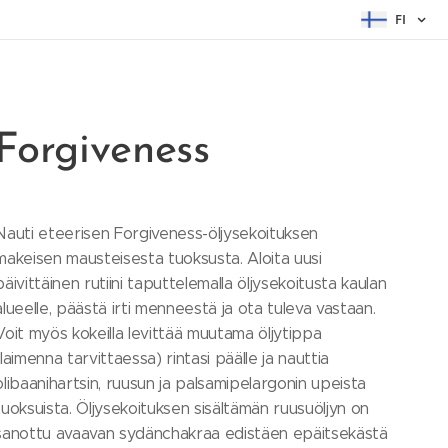
FI
Forgiveness
Nauti eteerisen Forgiveness-öljysekoituksen
makeisen mausteisesta tuoksusta. Aloita uusi
päivittäinen rutiini taputtelemalla öljysekoitusta kaulan
alueelle, päästä irti menneestä ja ota tuleva vastaan.
Voit myös kokeilla levittää muutama öljytippa
(laimenna tarvittaessa) rintasi päälle ja nauttia
olibaanihartsin, ruusun ja palsamipelargonin upeista
tuoksuista. Öljysekoituksen sisältämän ruusuöljyn on
sanottu avaavan sydänchakraa edistäen epäitsekästä