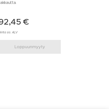
rakkautta.
92,45
€
inta sis. ALV
Loppuunmyyty