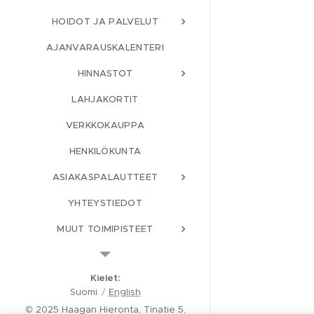
HOIDOT JA PALVELUT
AJANVARAUSKALENTERI
HINNASTOT
LAHJAKORTIT
VERKKOKAUPPA
HENKILÖKUNTA
ASIAKASPALAUTTEET
YHTEYSTIEDOT
MUUT TOIMIPISTEET
HAE MEILLE TÖIHIN!
Kielet
TIETOSUOJAKÄYTÄNTÖ
Suomi
English
KÄYTTÖEHDOT
© 2025 Haagan Hieronta, Tinatie 5,