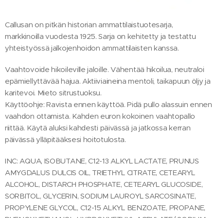
Callusan on pitkän historian ammattilaistuotesarja,
markkinoilla vuodesta 1925. Sarja on kehitetty ja testattu
yhteistyössä jalkojenhoidon ammattilaisten kanssa.
Vaahtovoide hikoileville jaloille. Vähentää hikoilua, neutraloi
epämiellyttävää hajua. Aktiiviaineina mentoli, taikapuun öljy ja
karitevoi. Mieto sitrustuoksu.
Käyttöohje: Ravista ennen käyttöä. Pidä pullo alassuin ennen
vaahdon ottamista. Kahden euron kokoinen vaahtopallo
riittää. Käytä aluksi kahdesti päivässä ja jatkossa kerran
päivässä ylläpitääksesi hoitotulosta.
INC: AQUA, ISOBUTANE, C12-13 ALKYL LACTATE, PRUNUS
AMYGDALUS DULCIS OIL, TRIETHYL CITRATE, CETEARYL
ALCOHOL, DISTARCH PHOSPHATE, CETEARYL GLUCOSIDE,
SORBITOL, GLYCERIN, SODIUM LAUROYL SARCOSINATE,
PROPYLENE GLYCOL, C12-15 ALKYL BENZOATE, PROPANE,