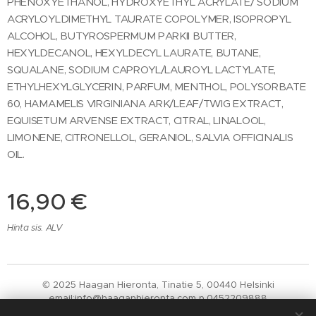
PHENOXYETHANOL, HYDROXYETHYL ACRYLATE/ SODIUM
ACRYLOYLDIMETHYL TAURATE COPOLYMER, ISOPROPYL
ALCOHOL, BUTYROSPERMUM PARKII BUTTER,
HEXYLDECANOL, HEXYLDECYL LAURATE, BUTANE,
SQUALANE, SODIUM CAPROYL/LAUROYL LACTYLATE,
ETHYLHEXYLGLYCERIN, PARFUM, MENTHOL, POLYSORBATE
60, HAMAMELIS VIRGINIANA ARK/LEAF/TWIG EXTRACT,
EQUISETUM ARVENSE EXTRACT, CITRAL, LINALOOL,
LIMONENE, CITRONELLOL, GERANIOL, SALVIA OFFICINALIS
OIL.
16,90
€
Hinta sis. ALV
© 2025 Haagan Hieronta, Tinatie 5, 00440 Helsinki
email:info@haaganhieronta.com p.0452209888