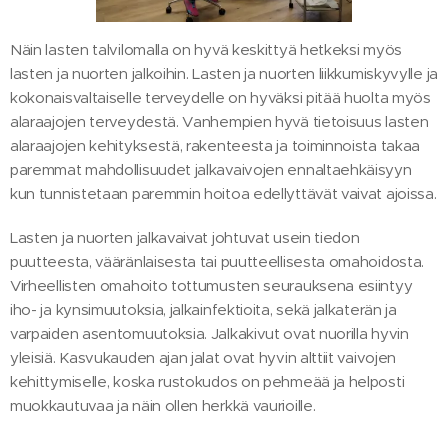
Näin lasten talvilomalla on hyvä keskittyä hetkeksi myös
lasten ja nuorten jalkoihin. Lasten ja nuorten liikkumiskyvylle ja
kokonaisvaltaiselle terveydelle on hyväksi pitää huolta myös
alaraajojen terveydestä. Vanhempien hyvä tietoisuus lasten
alaraajojen kehityksestä, rakenteesta ja toiminnoista takaa
paremmat mahdollisuudet jalkavaivojen ennaltaehkäisyyn
kun tunnistetaan paremmin hoitoa edellyttävät vaivat ajoissa.
Lasten ja nuorten jalkavaivat johtuvat usein tiedon
puutteesta, vääränlaisesta tai puutteellisesta omahoidosta.
Virheellisten omahoito tottumusten seurauksena esiintyy
iho- ja kynsimuutoksia, jalkainfektioita, sekä jalkaterän ja
varpaiden asentomuutoksia. Jalkakivut ovat nuorilla hyvin
yleisiä. Kasvukauden ajan jalat ovat hyvin alttiit vaivojen
kehittymiselle, koska rustokudos on pehmeää ja helposti
muokkautuvaa ja näin ollen herkkä vaurioille.