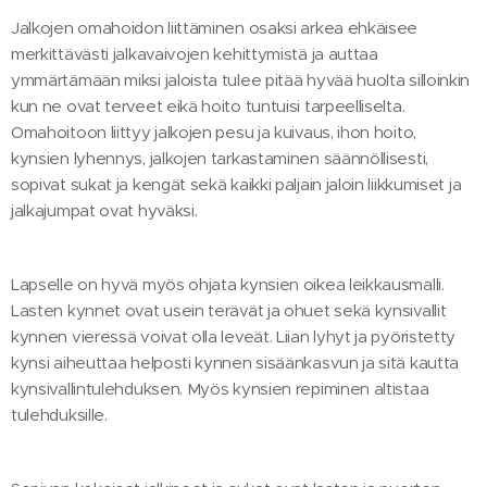
Jalkojen omahoidon liittäminen osaksi arkea ehkäisee
merkittävästi jalkavaivojen kehittymistä ja auttaa
ymmärtämään miksi jaloista tulee pitää hyvää huolta silloinkin
kun ne ovat terveet eikä hoito tuntuisi tarpeelliselta.
Omahoitoon liittyy jalkojen pesu ja kuivaus, ihon hoito,
kynsien lyhennys, jalkojen tarkastaminen säännöllisesti,
sopivat sukat ja kengät sekä kaikki paljain jaloin liikkumiset ja
jalkajumpat ovat hyväksi.
Lapselle on hyvä myös ohjata kynsien oikea leikkausmalli.
Lasten kynnet ovat usein terävät ja ohuet sekä kynsivallit
kynnen vieressä voivat olla leveät. Liian lyhyt ja pyöristetty
kynsi aiheuttaa helposti kynnen sisäänkasvun ja sitä kautta
kynsivallintulehduksen. Myös kynsien repiminen altistaa
tulehduksille.