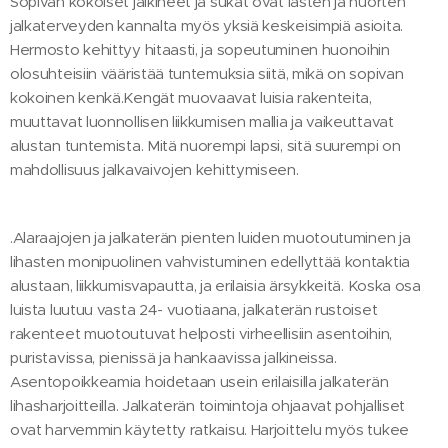
Sopivan kokoiset jalkineet ja sukat ovat lasten ja nuorten
jalkaterveyden kannalta myös yksiä keskeisimpiä asioita.
Hermosto kehittyy hitaasti, ja sopeutuminen huonoihin
olosuhteisiin vääristää tuntemuksia siitä, mikä on sopivan
kokoinen kenkä.Kengät muovaavat luisia rakenteita,
muuttavat luonnollisen liikkumisen mallia ja vaikeuttavat
alustan tuntemista. Mitä nuorempi lapsi, sitä suurempi on
mahdollisuus jalkavaivojen kehittymiseen.
.Alaraajojen ja jalkaterän pienten luiden muotoutuminen ja
lihasten monipuolinen vahvistuminen edellyttää kontaktia
alustaan, liikkumisvapautta, ja erilaisia ärsykkeitä. Koska osa
luista luutuu vasta 24- vuotiaana, jalkaterän rustoiset
rakenteet muotoutuvat helposti virheellisiin asentoihin,
puristavissa, pienissä ja hankaavissa jalkineissa.
Asentopoikkeamia hoidetaan usein erilaisilla jalkaterän
lihasharjoitteilla. Jalkaterän toimintoja ohjaavat pohjalliset
ovat harvemmin käytetty ratkaisu. Harjoittelu myös tukee