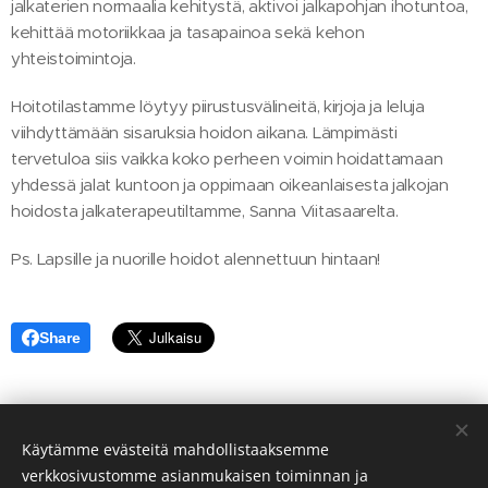
jalkaterien normaalia kehitystä, aktivoi jalkapohjan ihotuntoa,
kehittää motoriikkaa ja tasapainoa sekä kehon
yhteistoimintoja.
Hoitotilastamme löytyy piirustusvälineitä, kirjoja ja leluja
viihdyttämään sisaruksia hoidon aikana. Lämpimästi
tervetuloa siis vaikka koko perheen voimin hoidattamaan
yhdessä jalat kuntoon ja oppimaan oikeanlaisesta jalkojan
hoidosta jalkaterapeutiltamme, Sanna Viitasaarelta.
Ps. Lapsille ja nuorille hoidot alennettuun hintaan!
Share
Käytämme evästeitä mahdollistaaksemme
verkkosivustomme asianmukaisen toiminnan ja
© 2025 Haagan Hieronta, Tinatie 5, 00440 Helsinki