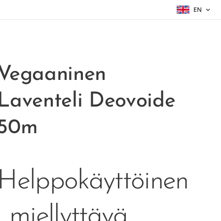
EN
Vegaaninen
Laventeli Deovoide
50m
Helppokäyttöinen
, miellyttävä