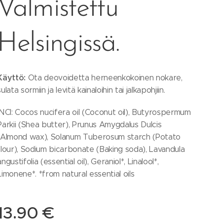
Valmistettu
Helsingissä.
Käyttö:
Ota deovoidetta herneenkokoinen nokare,
sulata sormiin ja levitä kainaloihin tai jalkapohjiin.
INCI: Cocos nucifera oil (Coconut oil), Butyrospermum
Parkii (Shea butter), Prunus Amygdalus Dulcis
(Almond wax), Solanum Tuberosum starch (Potato
flour), Sodium bicarbonate (Baking soda), Lavandula
angustifolia (essential oil), Geraniol*, Linalool*,
Limonene*. *from natural essential oils
13.90
€