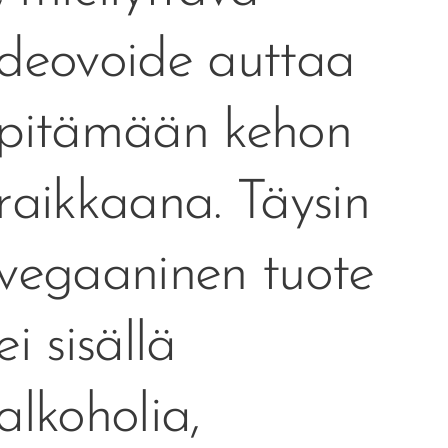
deovoide auttaa
pitämään kehon
raikkaana. Täysin
vegaaninen tuote
ei sisällä
alkoholia,