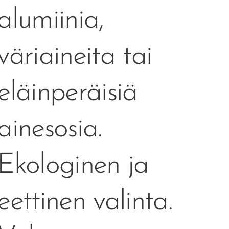
alumiinia,
väriaineita tai
eläinperäisiä
ainesosia.
Ekologinen ja
eettinen valinta.