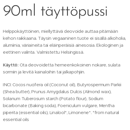
90ml täyttöpussi
Helppokäyttöinen, miellyttävä deovoide auttaa pitämään
kehon raikkaana. Täysin vegaaninen tuote ei sisällä alkoholia,
alumiinia, väriaineita tai eläinperäisiä ainesosia. Ekologinen ja
eettinen valinta. Valmistettu Helsingissä.
Käyttö:
Ota deovoidetta herneenkokoinen nokare, sulata
sormiin ja levitä kainaloihin tai jalkapohjiin.
INCI: Cocos nucifera oil (Coconut oil), Butyrospermum Parkii
(Shea butter), Prunus Amygdalus Dulcis (Almond wax),
Solanum Tuberosum starch (Potato flour), Sodium
bicarbonate (Baking soda), Foeniculum vulgare, Mentha
piperita (essential oils), Linalool*, Limonene*. *from natural
essential oils