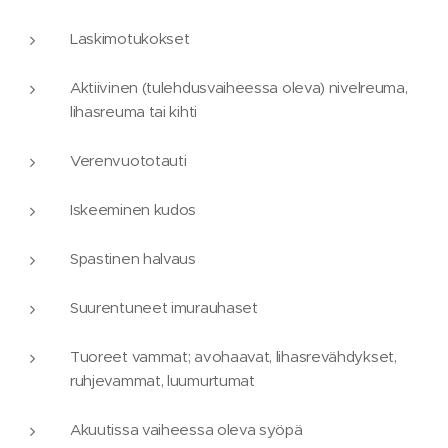
Laskimotukokset
Aktiivinen (tulehdusvaiheessa oleva) nivelreuma,
lihasreuma tai kihti
Verenvuototauti
Iskeeminen kudos
Spastinen halvaus
Suurentuneet imurauhaset
Tuoreet vammat; avohaavat, lihasrevähdykset,
ruhjevammat, luumurtumat
Akuutissa vaiheessa oleva syöpä