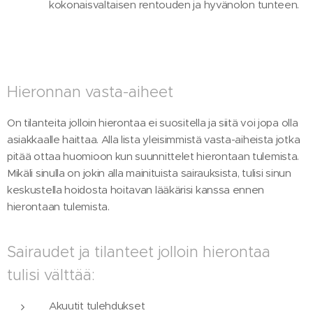
kokonaisvaltaisen rentouden ja hyvänolon tunteen.
Hieronnan vasta-aiheet
On tilanteita jolloin hierontaa ei suositella ja siitä voi jopa olla
asiakkaalle haittaa. Alla lista yleisimmistä vasta-aiheista jotka
pitää ottaa huomioon kun suunnittelet hierontaan tulemista.
Mikäli sinulla on jokin alla mainituista sairauksista, tulisi sinun
keskustella hoidosta hoitavan lääkärisi kanssa ennen
hierontaan tulemista.
Sairaudet ja tilanteet jolloin hierontaa
tulisi välttää:
Akuutit tulehdukset