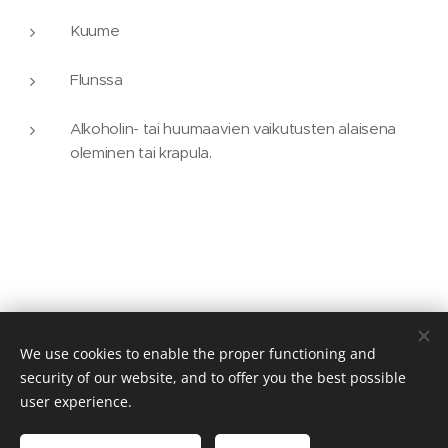
Kuume
Flunssa
Alkoholin- tai huumaavien vaikutusten alaisena
oleminen tai krapula.
We use cookies to enable the proper functioning and
© 2022Haagan Hieronta, Tinatie 5 (in the courtyard), 00440
Helsinki
security of our website, and to offer you the best possible
user experience.
Kehon ja mielen voima Y-tunnus: 2954034-2
Cookies
Languages