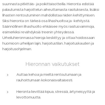
suunnasta pitkittäis- ja poikittaisotteilla. Hieronta edistää
palautumista harjoittelun aiheuttamasta rasituksesta, lisäksi
lihasten rentoutuminen mahdollistaa niiden kehittymisen.
Siksi hieronta on tärkeä osa lihashuoltoa ja -kehitystä.
Säännöllinen lihashuolto ehkäisee myös rasitusvammoja,
esimerkiksi revähdyksiä treenin yhteydessä.
Urheiluhieronnassa hieroja keskittyy ja ottaa hoidossaan
huomioon urheilijan lajin, harjoitustilan, harjoituskauden ja
harjoitusohjelman.
Hieronnan vaikutukset
Auttaa kehoa ja mieltä rentoutumaan ja
rauhoittumaan kokonaisvaltaisesti.
Hieronta lievittää kipua, stressiä, ärtyneisyyttä ja
levottomuutta.